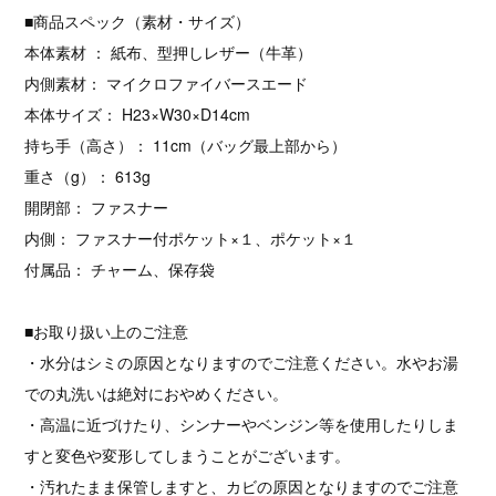
■商品スペック（素材・サイズ）
本体素材 ： 紙布、型押しレザー（牛革）
内側素材： マイクロファイバースエード
本体サイズ： H23×W30×D14cm
持ち手（高さ）： 11cm（バッグ最上部から）
重さ（g）： 613g
開閉部： ファスナー
内側： ファスナー付ポケット×１、ポケット×１
付属品： チャーム、保存袋
■お取り扱い上のご注意
・水分はシミの原因となりますのでご注意ください。水やお湯
での丸洗いは絶対におやめください。
・高温に近づけたり、シンナーやベンジン等を使用したりしま
すと変色や変形してしまうことがございます。
・汚れたまま保管しますと、カビの原因となりますのでご注意