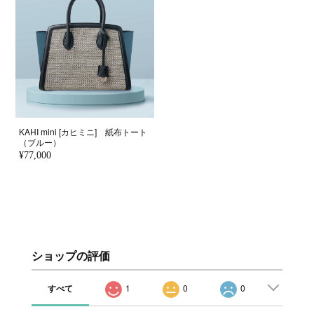
KAHI mini [カヒミニ] 紙布トート
（ブルー）
¥77,000
ショップの評価
すべて
1
0
0