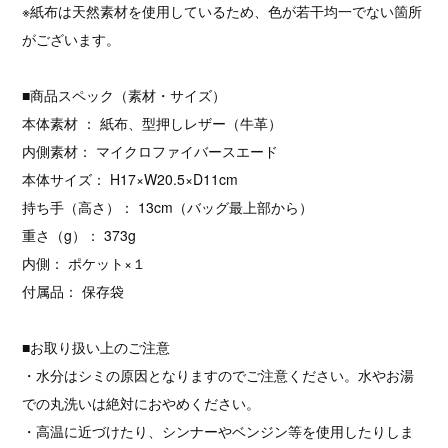
※紙布は天然素材を使用しているため、色が若干均一でない箇所
がございます。
■商品スペック（素材・サイズ）
本体素材 ： 紙布、型押しレザー（牛革）
内側素材： マイクロファイバースエード
本体サイズ： H17×W20.5×D11cm
持ち手（高さ）： 13cm（バッグ最上部から）
重さ（g）： 373g
内側： ポケット×１
付属品： 保存袋
■お取り扱い上のご注意
・水分はシミの原因となりますのでご注意ください。水やお湯
での丸洗いは絶対におやめください。
・高温に近づけたり、シンナーやベンジン等を使用したりしま