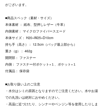
がございます。
■商品スペック（素材・サイズ）
本体素材 ： 紙布、型押しレザー（牛革）
内側素材： マイクロファイバースエード
本体サイズ： H20×W25×D10cm
持ち手（高さ）： 12.5cm（バッグ最上部から）
重さ（g）： 462g
開閉部： ファスナー
内側： ファスナー付ポケット×１、ポケット×１
付属品： 保存袋
■お取り扱い上のご注意
・水分はシミの原因となりますのでご注意ください。水やお湯
での丸洗いは絶対におやめください。
・高温に近づけたり、シンナーやベンジン等を使用したりしま