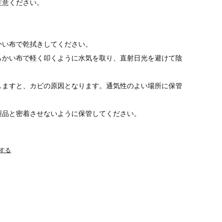
注意ください。
かい布で乾拭きしてください。
らかい布で軽く叩くように水気を取り、直射日光を避けて陰
しますと、カビの原因となります。通気性のよい場所に保管
製品と密着させないように保管してください。
する