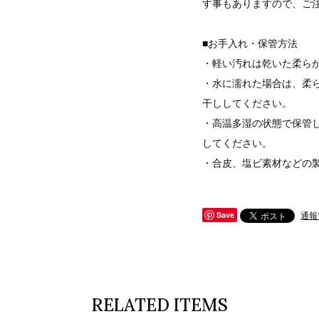
す事もありますので、ご
■お手入れ・保管方法
・軽い汚れは乾いた柔ら
・水に濡れた場合は、柔
干ししてください。
・高温多湿の状態で保管
してください。
・合皮、塩ビ素材などの
通報
Save
RELATED ITEMS