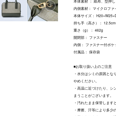
本体素材 ： 紙布、型押
内側素材： マイクロファ
本体サイズ： H20×W25×D
持ち手（高さ）： 12.5
重さ（g）： 462g
開閉部： ファスナー
内側： ファスナー付ポケ
付属品： 保存袋
■お取り扱い上のご注意
・水分はシミの原因とな
やめください。
・高温に近づけたり、シ
まうことがございます。
・汚れたまま保管します
・摩擦、汗等により多少