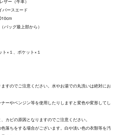
しレザー（牛革）
イバースエード
10cm
cm（バッグ最上部から）
ット×１、ポケット×１
りますのでご注意ください。水やお湯での丸洗いは絶対にお
ンナーやベンジン等を使用したりしますと変色や変形してし
と、カビの原因となりますのでご注意ください。
の色落ちをする場合がございます。白や淡い色の衣類等を汚