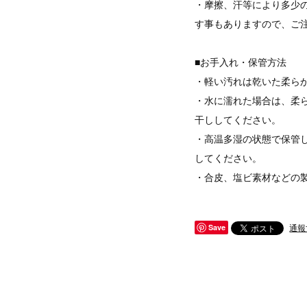
・摩擦、汗等により多少
す事もありますので、ご
■お手入れ・保管方法
・軽い汚れは乾いた柔ら
・水に濡れた場合は、柔
干ししてください。
・高温多湿の状態で保管
してください。
・合皮、塩ビ素材などの
通報
Save