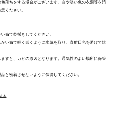
の色落ちをする場合がございます。白や淡い色の衣類等を汚
注意ください。
かい布で乾拭きしてください。
らかい布で軽く叩くように水気を取り、直射日光を避けて陰
しますと、カビの原因となります。通気性のよい場所に保管
製品と密着させないように保管してください。
する