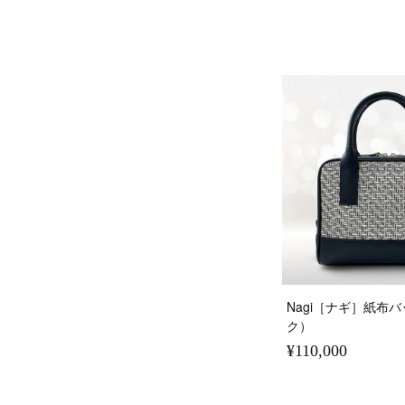
Nagi［ナギ］紙布
ク）
¥110,000