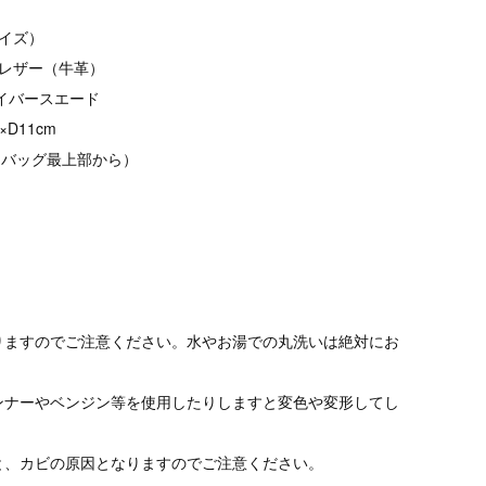
イズ）
しレザー（牛革）
イバースエード
×D11cm
m（バッグ最上部から）
りますのでご注意ください。水やお湯での丸洗いは絶対にお
ンナーやベンジン等を使用したりしますと変色や変形してし
と、カビの原因となりますのでご注意ください。