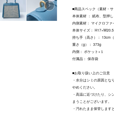
■商品スペック（素材・サ
本体素材 ： 紙布、型押
内側素材： マイクロファ
本体サイズ： H17×W20.5
持ち手（高さ）： 13c
重さ（g）： 373g
内側： ポケット×１
付属品： 保存袋
■お取り扱い上のご注意
・水分はシミの原因とな
やめください。
・高温に近づけたり、シ
まうことがございます。
・汚れたまま保管します