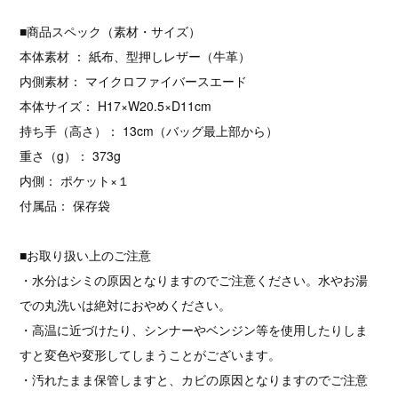
■商品スペック（素材・サイズ）
本体素材 ： 紙布、型押しレザー（牛革）
内側素材： マイクロファイバースエード
本体サイズ： H17×W20.5×D11cm
持ち手（高さ）： 13cm（バッグ最上部から）
重さ（g）： 373g
内側： ポケット×１
付属品： 保存袋
■お取り扱い上のご注意
・水分はシミの原因となりますのでご注意ください。水やお湯
での丸洗いは絶対におやめください。
・高温に近づけたり、シンナーやベンジン等を使用したりしま
すと変色や変形してしまうことがございます。
・汚れたまま保管しますと、カビの原因となりますのでご注意