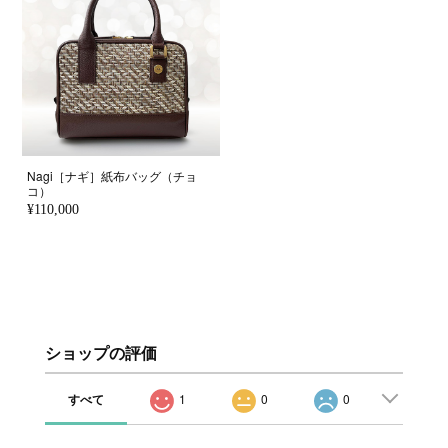
Nagi［ナギ］紙布バッグ（チョ
コ）
¥110,000
ショップの評価
すべて
1
0
0